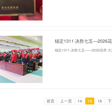
锚定1311·决胜七五—202
锚定1311·决胜七五——2026花帝
首页
上一页
14
15
16
下