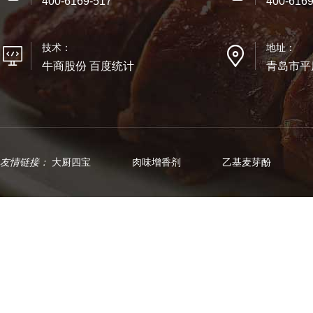
400-6169-517
400-6169
技术：
地址：
牛商股份 百度统计
青岛市平
友情链接：
大厨四宝
肉味增香剂
乙基麦芽酚