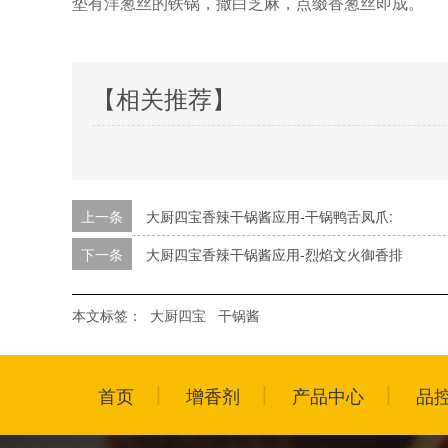
垫有洋葱丝的铁锅，撒白芝麻，点缀香葱丝即成。
【相关推荐】
上一条
大厨四宝香辣干锅酱应用-干锅鸭舌凤爪:
下一条
大厨四宝香辣干锅酱应用-烈焰文火御香排
本文标签：
大厨四宝
干锅酱
首页
增香剂
产品中心
品