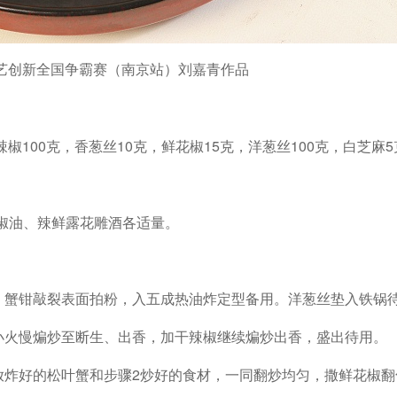
菜厨艺创新全国争霸赛（南京站）刘嘉青作品
辣椒100克，香葱丝10克，鲜花椒15克，洋葱丝100克，白芝麻
花椒油、辣鲜露花雕酒各适量。
，蟹钳敲裂表面拍粉，入五成热油炸定型备用。洋葱丝垫入铁锅
小火慢煸炒至断生、出香，加干辣椒继续煸炒出香，盛出待用。
放炸好的松叶蟹和步骤2炒好的食材，一同翻炒均匀，撒鲜花椒翻