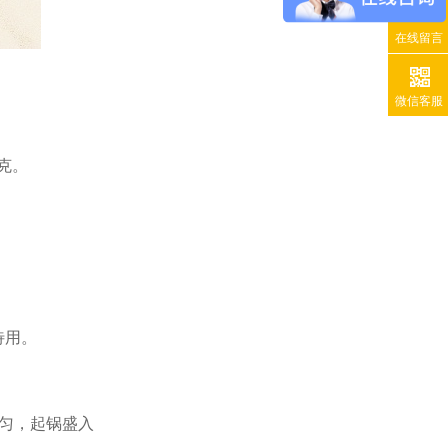
在线留言
微信客服
5克。
待用。
匀，起锅盛入