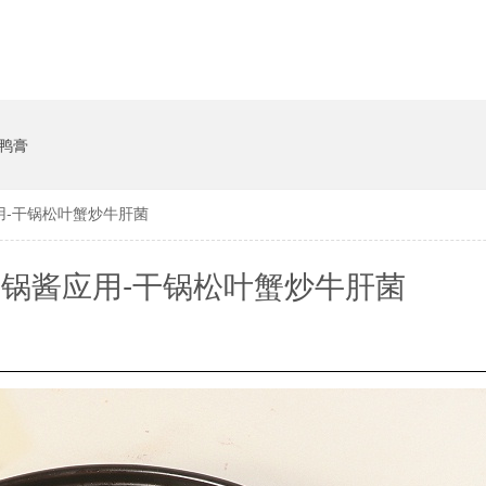
鸭膏
用-干锅松叶蟹炒牛肝菌
锅酱应用-干锅松叶蟹炒牛肝菌