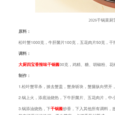
2026干锅
原料：
松叶蟹1000克，牛肝菌片100克，五花肉片50克，干
调料：
大厨四宝香辣味干锅酱
30克，鸡精、糖、胡椒粉、
制作：
1.松叶蟹宰杀，掀去蟹盖，蟹身斩块，蟹腿纵向劈开
2.锅上火，添底油烧热，下牛肝菌片、五花肉片，中
3.锅添油烧热，下
干锅酱
炒香，下入其他所有调料，