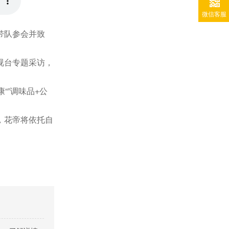
微信客服
带队参会并致
视台专题采访，
康“”调味品+公
，花帝将依托自