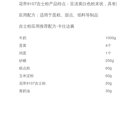
花帝9107吉士粉产品特点：呈淡黄白色粉末状，具
应用配方：适用于蛋糕、甜点、馅料等制品
吉士粉应用推荐配方-卡仕达酱
牛奶
1000g
蛋黄
4个
鸡蛋
1个
砂糖
250g
糕点粉
60g
玉米淀粉
60g
花帝9107吉士粉
20g
黄奶油
30g