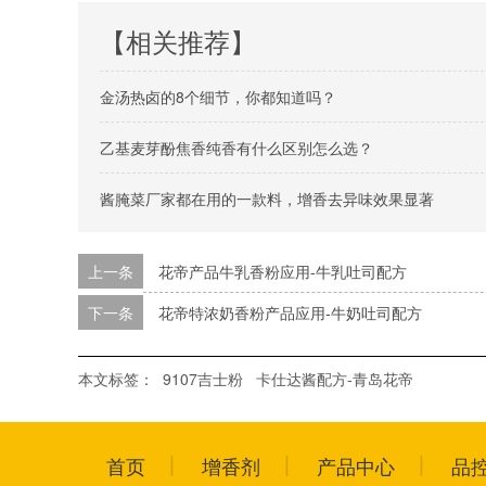
【相关推荐】
金汤热卤的8个细节，你都知道吗？
乙基麦芽酚焦香纯香有什么区别怎么选？
酱腌菜厂家都在用的一款料，增香去异味效果显著
上一条
花帝产品牛乳香粉应用-牛乳吐司配方
下一条
花帝特浓奶香粉产品应用-牛奶吐司配方
本文标签：
9107吉士粉
卡仕达酱配方-青岛花帝
首页
增香剂
产品中心
品