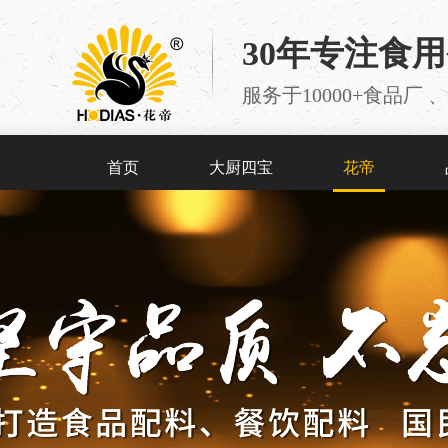
30年专注食
服务于10000+食品
首页
大厨四宝
花帝