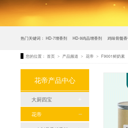
热门关键词：
HD-7增香剂
HD-9鸡品增香剂
鸡味骨髓香
您的位置：
首页
产品频道
花帝
F9001鲜奶素
>
>
>
花帝产品中心
大厨四宝
花帝