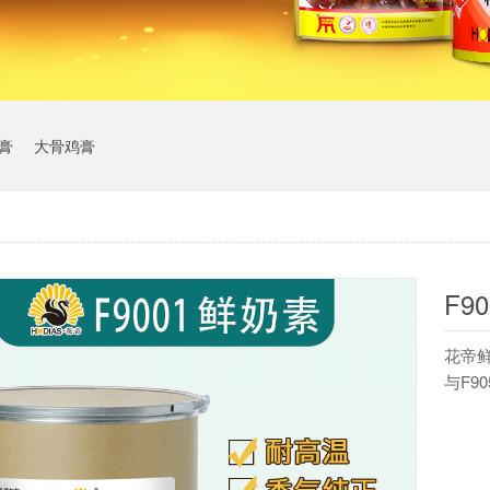
膏
大骨鸡膏
F9
花帝
与F9