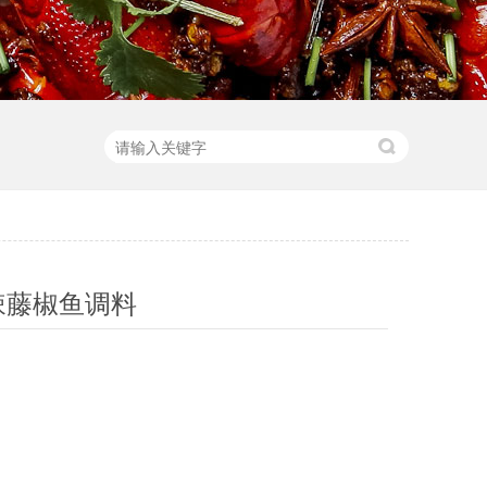
辣藤椒鱼调料