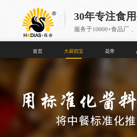
30年专注食
服务于10000+食品
首页
大厨四宝
花帝