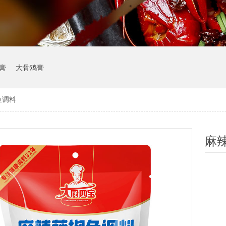
膏
大骨鸡膏
鱼调料
麻