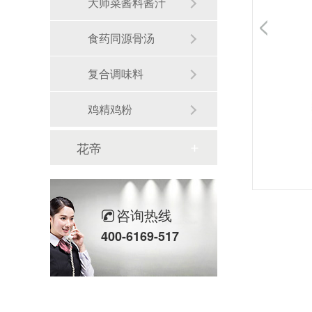
大师菜酱料酱汁
食药同源骨汤
复合调味料
鸡精鸡粉
花帝
咨询热线
400-6169-517