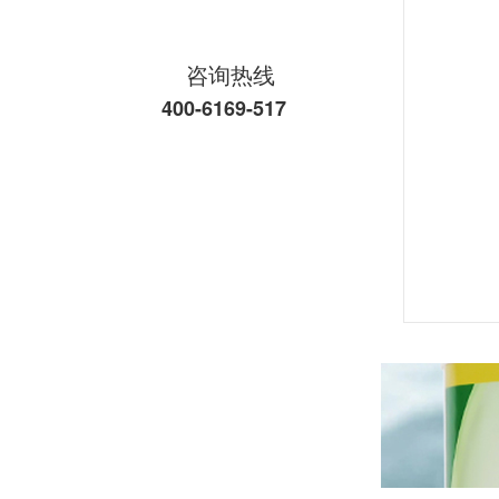
咨询热线
400-6169-517