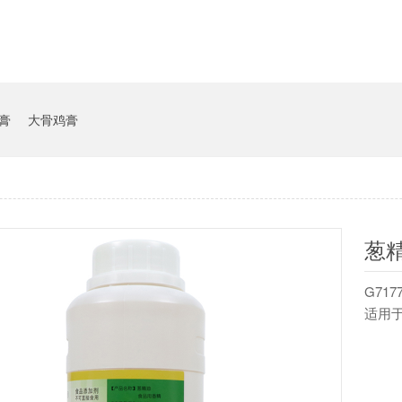
膏
大骨鸡膏
葱
G71
适用