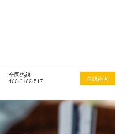
全国热线
在线咨询
400-6169-517