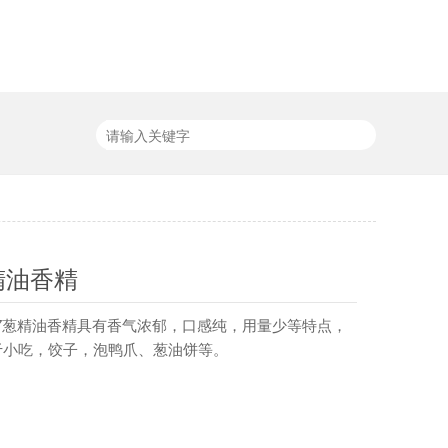
精油香精
77葱精油香精具有香气浓郁，口感纯，用量少等特点，
于小吃，饺子，泡鸭爪、葱油饼等。