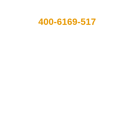
400-6169-517
闻
关于花帝
联系花帝