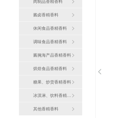
肉制品香精香料
酱卤香精香料
休闲食品香精香料
调味食品香精香料
酱腌海产品香精香料
烘焙食品香精香料
糖果、炒货香精香料
冰淇淋、饮料香精香料
其他香精香料