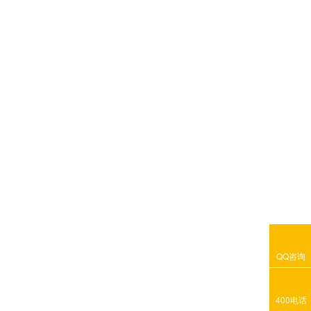
QQ咨询
400电话