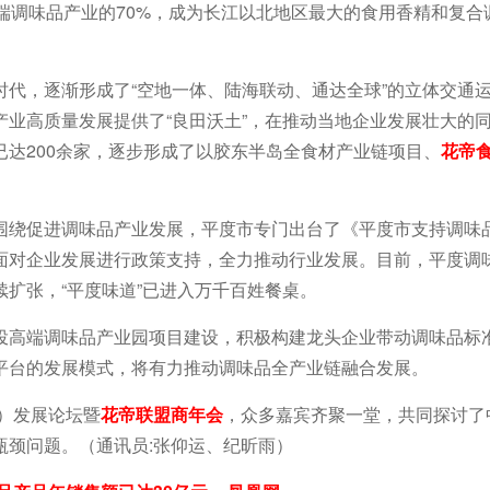
端调味品产业的70%，成为长江以北地区最大的食用香精和复合
代，逐渐形成了“空地一体、陆海联动、通达全球”的立体交通
业高质量发展提供了“良田沃土”，在推动当地企业发展壮大的
达200余家，逐步形成了以胶东半岛全食材产业链项目、
花帝
围绕促进调味品产业发展，平度市专门出台了《平度市支持调味
面对企业发展进行政策支持，全力推动行业发展。目前，平度调
续扩张，“平度味道”已进入万千百姓餐桌。
投高端调味品产业园项目建设，积极构建龙头企业带动调味品标
平台的发展模式，将有力推动调味品全产业链融合发展。
源）发展论坛暨
花帝联盟商年会
，众多嘉宾齐聚一堂，共同探讨了
瓶颈问题。（通讯员:张仰运、纪昕雨）