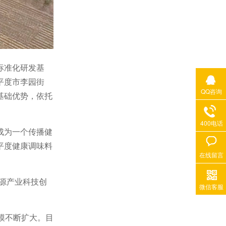
标准化研发基
平度市李园街
QQ咨询
基础优势，依托
400电话
成为一个传播健
平度健康调味料
在线留言
同源产业科技创
微信客服
模不断扩大。目