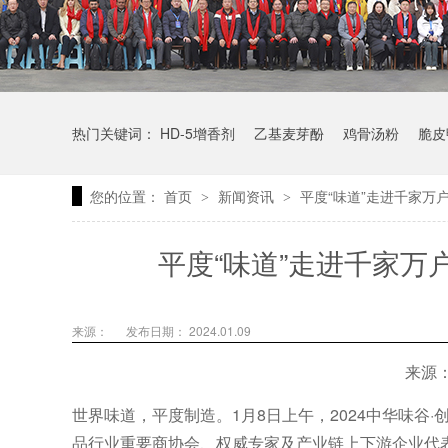
热门关键词：
HD-5增香剂
乙基麦芽酚
鸡骨汤粉
脆皮
您的位置：
首页
新闻资讯
平度“味道”走进千家万
>
>
平度“味道”走进千家万
来源：
发布日期： 2024.01.09
来源
世界味道，平度制造。1月8日上午，2024中华味谷
品行业重要商协会、权威专家及产业链上下游企业代