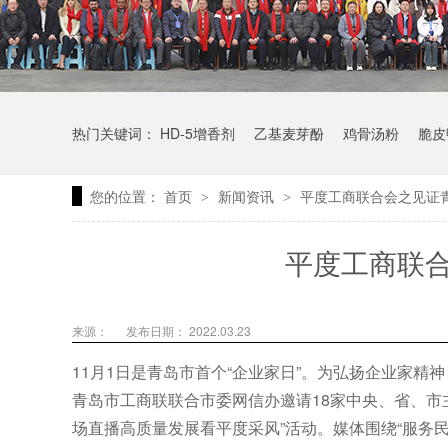
热门关键词：
HD-5增香剂
乙基麦芽酚
鸡骨汤粉
脆皮
您的位置：
首页
新闻资讯
平度工商联合会之见证
>
>
平度工商联
来源：
发布日期： 2022.03.23
11月1日是青岛市首个“企业家日”。为弘扬企业家
青岛市工商联联合市委网信办邀请18家中央、省、市
场直播高质量发展看平度采风”活动。媒体围绕“服务