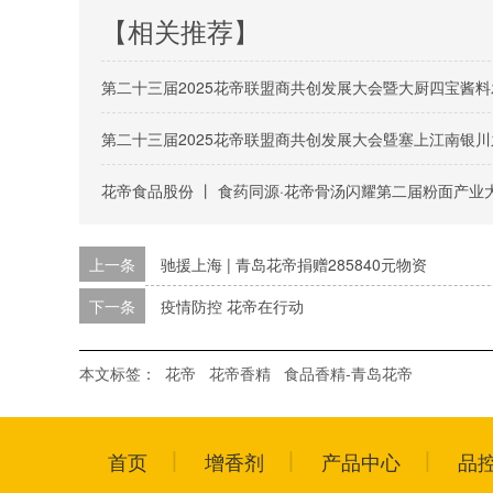
【相关推荐】
第二十三届2025花帝联盟商共创发展大会暨大厨四宝酱
第二十三届2025花帝联盟商共创发展大会曁塞上江南银川
花帝食品股份 丨 食药同源·花帝骨汤闪耀第二届粉面产业
上一条
驰援上海 | 青岛花帝捐赠285840元物资
下一条
疫情防控 花帝在行动
本文标签：
花帝
花帝香精
食品香精-青岛花帝
首页
增香剂
产品中心
品