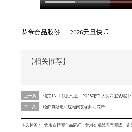
花帝食品股份 丨 2026元旦快乐
【相关推荐】
上一条
锚定1311·决胜七五—2026花帝·大厨四宝战略
下一条
哈萨克斯坦总统顾问艾顿到访花帝
本文标签：
食用香精哪个品牌好
食用香精品牌有哪些
增