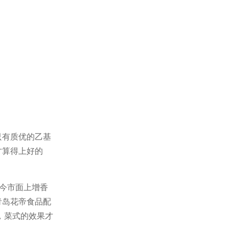
只有
质
优的乙基
才算得上好的
现今市面上增香
青岛花帝食品配
，菜式的效果才