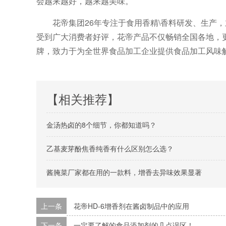
会越来越好，越来越美味。
花帝集团26年专注于食用香精\香料研发、生产，
受到广大消费者好评，花帝产品不仅畅销全国各地，
牌，致力于为全世界食品加工企业提供食品加工风味
【相关推荐】
金汤热卤的8个细节，你都知道吗？
乙基麦芽酚焦香纯香有什么区别怎么选？
酱腌菜厂家都在用的一款料，增香去异味效果显著
上一条
花帝HD-6增香剂在酱卤制品中的应用
下一条
一定要了解的食品添加剂的几点误区！