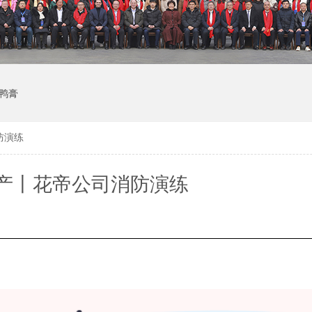
鸭膏
防演练
产丨花帝公司消防演练