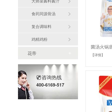
大师菜酱料酱汁
食药同源骨汤
复合调味料
鸡精鸡粉
菌汤火锅
花帝
【详情】
咨询热线
400-6169-517