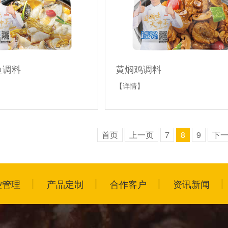
鱼调料
黄焖鸡调料
【详情】
首页
上一页
7
8
9
下
控管理
产品定制
合作客户
资讯新闻