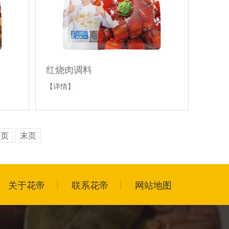
红烧肉调料
【详情】
一页
末页
关于花帝
联系花帝
网站地图