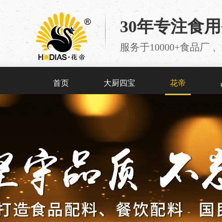
30年专注食
服务于10000+食品
首页
大厨四宝
花帝