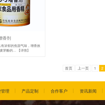
5增香剂
剂具有浓郁的焦甜气味，增香效
基麦芽酚的…
【详情】
首页
上一页
1
2
控管理
产品定制
合作客户
资讯新闻