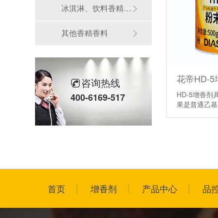
冰淇淋、饮料香精香料
其他香精香料
花帝HD-
咨询热线
HD-5增香
400-6169-517
果是普通乙
首页
增香剂
产品中心
品