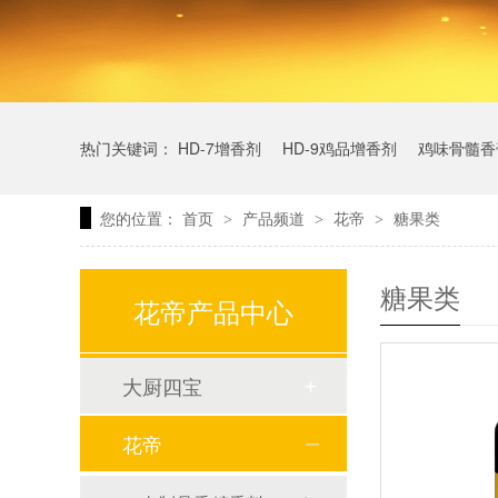
热门关键词：
HD-7增香剂
HD-9鸡品增香剂
鸡味骨髓香
您的位置：
首页
产品频道
花帝
糖果类
>
>
>
糖果类
花帝产品中心
大厨四宝
花帝