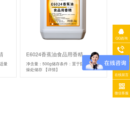
QQ咨询
精
E6024香蕉油食品用香精
400电话
适量
净含量：500g储存条件：置于阴凉通风干
】
燥处储存
【详情】
在线留言
微信客服