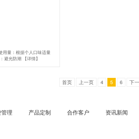
g使用量：根据个人口味适量
件：避光防潮
【详情】
首页
上一页
4
5
6
下
控管理
产品定制
合作客户
资讯新闻