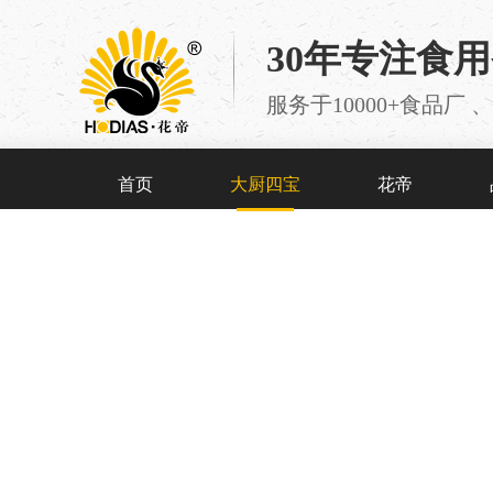
30年专注食
服务于10000+食品
首页
大厨四宝
花帝