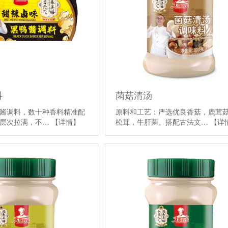
料
菌菇清汤
酱调料，数十种香料精准配
原料和工艺：严选优良香菇，鹿茸
香层次拉满，不…
【详情】
松茸，牛肝菌。搭配古法文…
【详