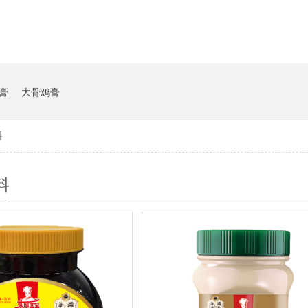
膏
大骨鸡膏
料
料