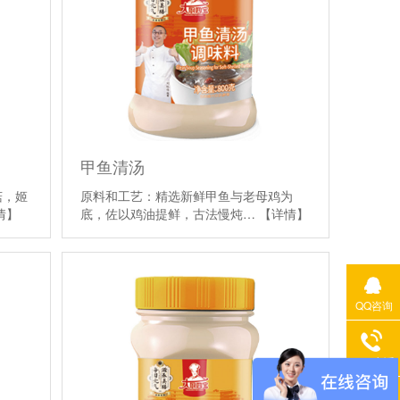
甲鱼清汤
菇，姬
原料和工艺：精选新鲜甲鱼与老母鸡为
情】
底，佐以鸡油提鲜，古法慢炖…
【详情】
QQ咨询
400电话