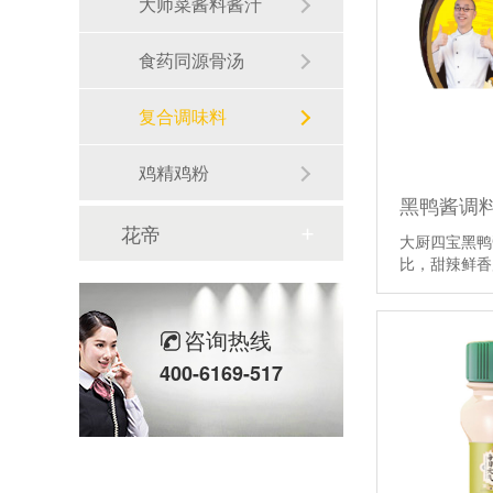
大师菜酱料酱汁
食药同源骨汤
复合调味料
鸡精鸡粉
黑鸭酱调
花帝
大厨四宝黑鸭
比，甜辣鲜
咨询热线
400-6169-517