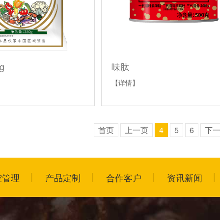
g
味肽
【详情】
首页
上一页
4
5
6
下
控管理
产品定制
合作客户
资讯新闻