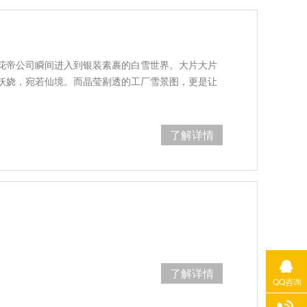
花帝公司瞬间进入到银装素裹的白雪世界。大片大片
妖娆，宛若仙境。而晶莹剔透的工厂雪景图，更是让
了解详情
了解详情
QQ咨询